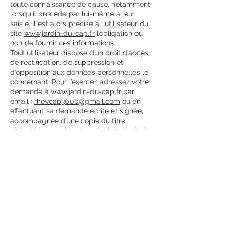
toute connaissance de cause, notamment
lorsqu'il procède par lui-même à leur
saisie. Il est alors précisé à l'utilisateur du
site
www.jardin-du-cap.fr
l’obligation ou
non de fournir ces informations.
Tout utilisateur dispose d’un droit d’accès,
de rectification, de suppression et
d’opposition aux données personnelles le
concernant. Pour l’exercer, adressez votre
demande à
www.jardin-du-cap.fr
par
email :
rhevcap3000@gmail.com
ou en
effectuant sa demande écrite et signée,
accompagnée d’une copie du titre
d’identité avec signature du titulaire de la
pièce, en précisant l’adresse à laquelle la
réponse doit être envoyée.
Aucune information personnelle de
l'utilisateur du site
www.jardin-du-cap.fr
n'est publiée à l'insu de l'utilisateur,
échangée, transférée, cédée ou vendue
sur un support quelconque à des tiers.
Seule l'hypothèse du rachat du
site
www.jardin-du-cap.fr
au propriétaire
du site et de ses droits permettrait la