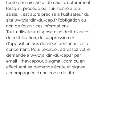
toute connaissance de cause, notamment
lorsqu'il procède par lui-même à leur
saisie. Il est alors précisé à l'utilisateur du
site
www.jardin-du-cap.fr
l’obligation ou
non de fournir ces informations.
Tout utilisateur dispose d’un droit d’accès,
de rectification, de suppression et
d’opposition aux données personnelles le
concernant. Pour l’exercer, adressez votre
demande à
www.jardin-du-cap.fr
par
email :
rhevcap3000@gmail.com
ou en
effectuant sa demande écrite et signée,
accompagnée d’une copie du titre
d’identité avec signature du titulaire de la
pièce, en précisant l’adresse à laquelle la
réponse doit être envoyée.
Aucune information personnelle de
l'utilisateur du site
www.jardin-du-cap.fr
n'est publiée à l'insu de l'utilisateur,
échangée, transférée, cédée ou vendue
sur un support quelconque à des tiers.
Seule l'hypothèse du rachat du
site
www.jardin-du-cap.fr
au propriétaire
du site et de ses droits permettrait la