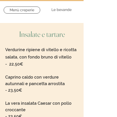
Le bevande
Menù creperie
Insalate e tartare
Verdurine ripiene di vitello e ricotta
salata, con fondo bruno di vitello
-
22
,50€
Caprino caldo con verdure
autunnali e pancetta arrostita
-
23
,50€
La vera insalata Caesar con pollo
croccante
-
23
,50€